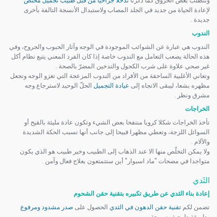
وتتطلّب بعض الحروق كما ذكرنا
تدخلا جراحيا من قبل طبيب تجميل مختصّ
لإعادة الحياة من جديد في الجلد المصاب ولاستبدال الأنسجة التالفة بأخرى
جديدة
.
الندوب
الندوب هي عبارة عن الشوائب الموجودة في الوجه وآثار الحبوب والجروح، وفي
هذه الحالة يصعب التعامل مع الندوب خاصة إذا كان الفرد المعني يتبع نظام أكل
غير صحي علاوة على شرب الكحول والتدخين المضرّ بالصحة
.
وتعاني الأغلبية الساحقة من الأفراد من الندوب المزعجة التي تغزو الوجه وتجعل
مظهره بشعا، ليبقى الاتجاه إلى
عيادة التجميل
الحلّ الوحيد لاسترجاع وجه
مشرق ونظر
.
الخراجات
تأخذ الخراجات شكلا كرويا منتفخا بعض الشيء وتكون عادة مليئة بالقيح أو
السوائل اللزجة، وتعطي مظهرا قبيحا إلى جانب أنها تسبب الحكة الشديدة
والآلام
.
ولا يمكن التخلّص منها الا عند الذهاب إلى الطبيب وخير طبيب هو الذي يكون
متواجدا في مصحات "ماد اسبوار" أين ستتمتعون بعلاج فعال وآمن
.
الثَدي
إعادة بناء الثدي عن طريق تكبيره بتقنية حقن الشحوم
تضمن لكم
تقنية حقن الدهون في الثدي
الحصول على
صدر مشدود ومرفوع
بطريقة طبيعية وسريعة
.