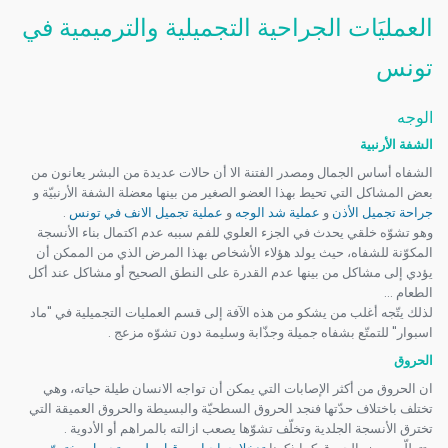
العمليَات الجراحية التجميلية والترميمية في
تونس
الوجه
الشفة الأرنبية
الشفاه أساس الجمال ومصدر الفتنة الا أن حالات عديدة من البشر يعانون من
بعض المشاكل التي تحيط بهذا العضو الصغير من بينها معضلة الشفة الأرنبيّة و
جراحة تجميل الأذن
و
عملية شد الوجه
و
عملية تجميل الانف في تونس
.
وهو تشوّه خلقي يحدث في الجزء العلوي للفم سببه عدم اكتمال بناء الأنسجة
المكوّنة للشفاه، حيث يولد هؤلاء الأشخاص بهذا المرض الذي من الممكن أن
يؤدي إلى مشاكل من بينها عدم القدرة على النطق الصحيح أو مشاكل عند أكل
الطعام
...
لذلك يتّجه أغلب من يشكو من هذه الآفة إلى قسم العمليات التجميلية في "ماد
اسبوار" للتمتّع بشفاه جميلة وجذّابة وسليمة دون تشوّه مزعج
.
الحروق
ان الحروق من أكثر الإصابات التي يمكن أن تواجه الانسان طيلة حياته، وهي
تختلف باختلاف حدّتها فنجد الحروق السطحيّة والبسيطة والحروق العميقة التي
تخترق الأنسجة الجلدية وتخلّف تشوّها يصعب ازالته بالمراهم أو الأدوية
.