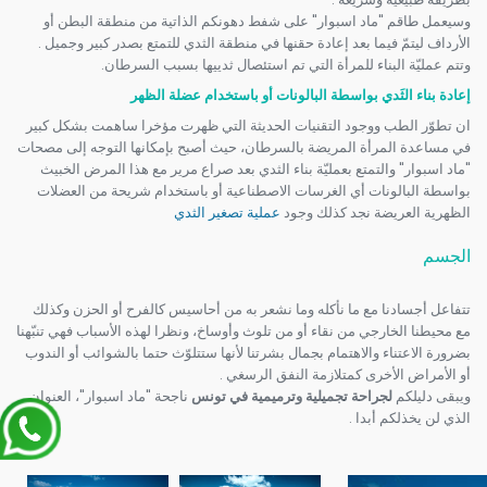
وسيعمل طاقم "ماد اسبوار" على شفط دهونكم الذاتية من منطقة البطن أو
الأرداف ليتمّ فيما بعد إعادة حقنها في منطقة الثدي للتمتع بصدر كبير وجميل
.
وتتم عمليّة البناء للمرأة التي تم استئصال ثدييها بسبب السرطان.
إعادة بناء الثَدي بواسطة البالونات أو باستخدام عضلة الظهر
ان تطوّر الطب ووجود التقنيات الحديثة التي ظهرت مؤخرا ساهمت بشكل كبير
في مساعدة المرأة المريضة بالسرطان، حيث أصبح بإمكانها التوجه إلى مصحات
"ماد اسبوار" والتمتع بعمليّة بناء الثدي بعد صراع مرير مع هذا المرض الخبيث
بواسطة البالونات أي الغرسات الاصطناعية أو باستخدام شريحة من العضلات
الظهرية العريضة نجد كذلك وجود
عملية تصغير الثدي
الجسم
تتفاعل أجسادنا مع ما نأكله وما نشعر به من أحاسيس كالفرح أو الحزن وكذلك
مع محيطنا الخارجي من نقاء أو من تلوث وأوساخ، ونظرا لهذه الأسباب فهي تنبّهنا
بضرورة الاعتناء والاهتمام بجمال بشرتنا لأنها ستتلوّث حتما بالشوائب أو الندوب
أو الأمراض الأخرى كمتلازمة النفق الرسغي
.
ويبقى دليلكم
لجراحة تجميلية وترميمية في تونس
ناجحة "ماد اسبوار"، العنوان
الذي لن يخذلكم أبدا
.