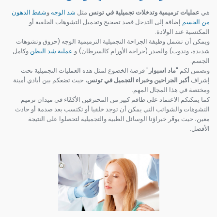
هي
عمليات ترميمية وتدخلات تجميلية في تونس
مثل
شد الوجه
و
شفط الدهون
من الجسم
إضافة إلى التدخل قصد تصحيح وتجميل التشوهات الخلقية أو
المكتسبة عند الولادة.
ويمكن أن تشمل وظيفة الجراحة التجميلية الترميمية الوجه (حروق وتشوهات
شديدة، وندوب) والصدر (جراحة الأورام كالسرطان) و
عملية شد البطن
وكامل
الجسم.
وتضمن لكم "
ماد اسبوار
" فرصة الخضوع لمثل هذه العمليات التجميلية تحت
إشراف
أكبر الجراحين وخبراء التجميل في تونس
، حيث تضعكم بين أيادي أمينة
ومختصة في هذا المجال المهم.
كما يمكنكم الاعتماد على طاقم كبير من المحترفين الأكفَاء في ميدان ترميم
التشوهات والشوائب التي يمكن أن توجد خلقيا أو تكتسب بعد صدمة أو حادث
معين، حيث يوفَر خبراؤنا الوسائل الطبية والتجميلية لتحصلوا على النتيجة
الأفضل.